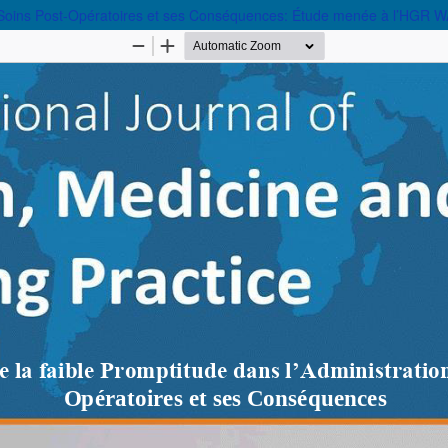
 des Soins Post-Opératoires et ses Conséquences: Étude menée à l’H