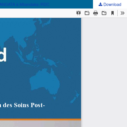
GR WANGATA à Mbandaka /RDC
Download