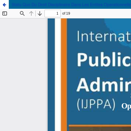
Statu Quo Du Droit Disciplinaire Dans Les Entites Operationne