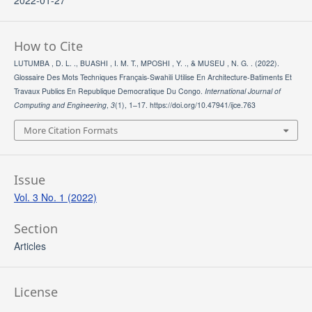
2022-01-27
How to Cite
LUTUMBA , D. L. ., BUASHI , I. M. T., MPOSHI , Y. ., & MUSEU , N. G. . (2022).
Glossaire Des Mots Techniques Français-Swahili Utilise En Architecture-Batiments Et
Travaux Publics En Republique Democratique Du Congo.
International Journal of
Computing and Engineering
,
3
(1), 1–17. https://doi.org/10.47941/ijce.763
More Citation Formats
Issue
Vol. 3 No. 1 (2022)
Section
Articles
License