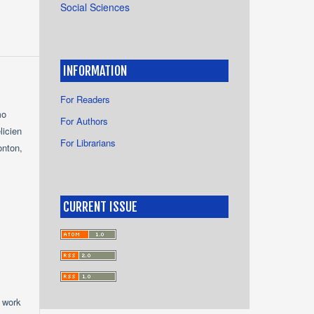
Social Sciences
INFORMATION
For Readers
mo
For Authors
licien
For Librarians
nton,
CURRENT ISSUE
e work