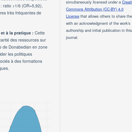
simultaneously licensed under a
Creat
: ratio >1/6 (OR=5,92),
Commons Attribution (CC-BY) 4.0
res très fréquentes de
License
that allows others to share th
with an acknowledgment of the work's
authorship and initial publication in thi
et à la pratique :
Cette
journal.
carité des ressources sur
èle de Donabedian en zone
ider les politiques
ociés à des formations
ques.