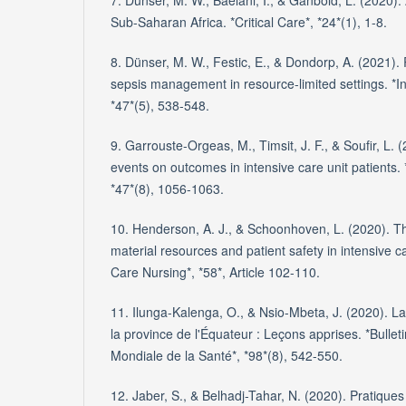
7. Dünser, M. W., Baelani, I., & Ganbold, L. (2020). A
Sub-Saharan Africa. *Critical Care*, *24*(1), 1-8.
8. Dünser, M. W., Festic, E., & Dondorp, A. (2021
sepsis management in resource-limited settings. *I
*47*(5), 538-548.
9. Garrouste-Orgeas, M., Timsit, J. F., & Soufir, L.
events on outcomes in intensive care unit patients. 
*47*(8), 1056-1063.
10. Henderson, A. J., & Schoonhoven, L. (2020). T
material resources and patient safety in intensive ca
Care Nursing*, *58*, Article 102-110.
11. Ilunga-Kalenga, O., & Nsio-Mbeta, J. (2020). La
la province de l'Équateur : Leçons apprises. *Bullet
Mondiale de la Santé*, *98*(8), 542-550.
12. Jaber, S., & Belhadj-Tahar, N. (2020). Pratiques