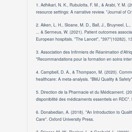
1. Adhikari, N. K., Rubulotta, F. M., & Arabi, Y. M. (2
resource settings: A narrative review. *Journal of Cr
2. Aiken, L. H., Sloane, M. D., Ball, J., Bruyneel, L., R
... & Sermeus, W. (2021). Patient outcomes associat
European hospitals. *The Lancet*, *397*(10282), 1
3. Association des Infirmiers de Réanimation d'Afr
*Recommandations pour la formation en soins intens
4. Campbell, D. A., & Thompson, M. (2020). Commun
healthcare: A meta-analysis. *BMJ Quality & Safety*
5. Direction de la Pharmacie et du Médicament. (20
disponibilité des médicaments essentiels en RDC*.
6. Donabedian, A. (2018). *An Introduction to Quali
Care*. Oxford University Press.