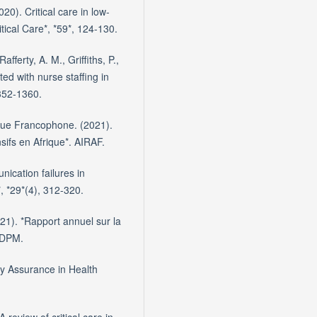
020). Critical care in low-
itical Care*, *59*, 124-130.
afferty, A. M., Griffiths, P.,
ed with nurse staffing in
352-1360.
ique Francophone. (2021).
ifs en Afrique*. AIRAF.
ication failures in
, *29*(4), 312-320.
21). *Rapport annuel sur la
 DPM.
ty Assurance in Health