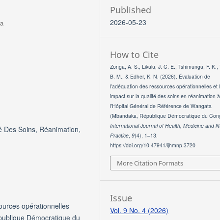
Published
2026-05-23
sa
How to Cite
Zonga, A. S., Likulu, J. C. E., Tshimungu, F. K.,
B. M., & Edher, K. N. (2026). Évaluation de
l’adéquation des ressources opérationnelles et 
impact sur la qualité des soins en réanimation 
l’Hôpital Général de Référence de Wangata
(Mbandaka, République Démocratique du Con
International Journal of Health, Medicine and N
é Des Soins, Réanimation,
Practice
,
9
(4), 1–13.
https://doi.org/10.47941/ijhmnp.3720
More Citation Formats
Issue
ources opérationnelles
Vol. 9 No. 4 (2026)
épublique Démocratique du