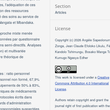
es, l'adéquation de ces
Section
ion des ressources
Articles
té des soins au service de
 Wangata et Mbandaka.
License
approche mixte menée
données par questionnaire
Copyright (c) 2026 Angèle Sapeolonu
ens semi-directifs. Analyses
Zonga, Jean Claude Efoloko Likulu, Fé
n) et multivariée
Kandolo Tshimungu, Bosako Manga To
re théorique de
Kumugo Ngasya Edher
s : ratio personnel
This work is licensed under a
Creative
personnel non formé, 67,9%
Commons Attribution 4.0 International
 équipements de 50% à 83%,
License
.
oniques de médicaments
rotocoles écrits dans
Authors retain copyright and grant the
rds d'administration
journal right of first publication with th
ns nosocomiales suspectées