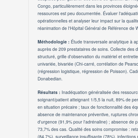
Congo, particulièrement dans les provinces éloigné
ressources est peu documentée. Évaluer l'adéquat
opérationnelles et analyser leur impact sur la quali
réanimation de l'Hôpital Général de Référence de
Méthodologie
:
Étude transversale analytique à 
auprès de 209 prestataires de soins. Collecte des 
structuré, grille d'observation du matériel et entreti
univariée, bivariée (Chi-carré, corrélation de Pearso
(régression logistique, régression de Poisson). Cad
Donabedian.
Résultats :
Inadéquation généralisée des ressource
soignant/patient atteignant 1/5,5 la nuit, 89% de 
en situation précaire ; taux de fonctionnalité des
absence de maintenance préventive, ruptures chr
d'urgence (91,9% pour l'adrénaline) ; absence de p
73,7% des cas. Qualité des soins compromise : reta
(84,7%), surveillance insuffisante (78%), infectio